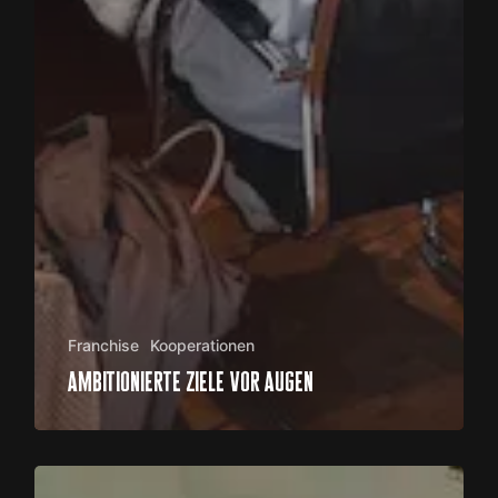
Franchise
Kooperationen
ambitionierte ziele vor augen
THE