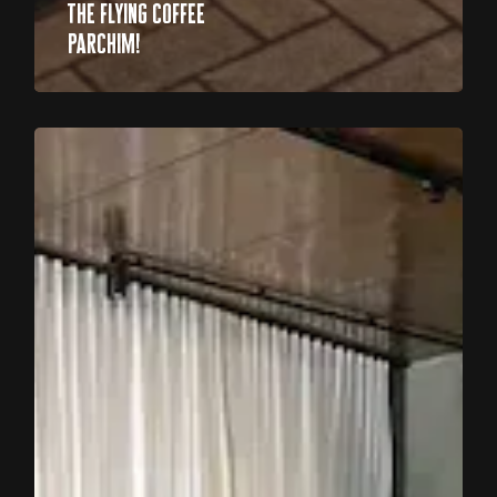
the flying coffee
parchim!
Ambitionierte
Ziele
vor
Augen