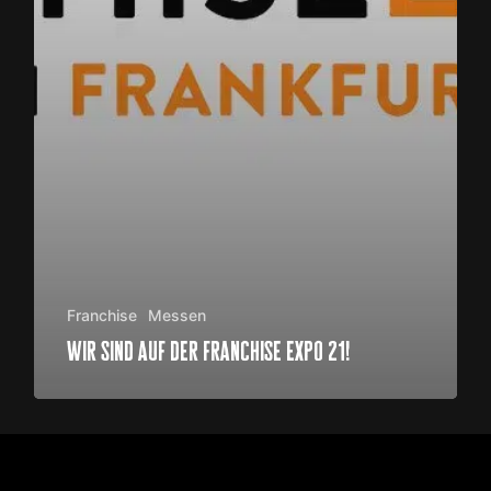
Franchise
Messen
wir sind auf der franchise expo 21!